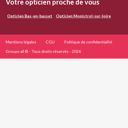
Votre opticien proche de vous
Opticien Bas-en-basset
Opticien Monistrol-sur-loire
Mentions légales
CGU
Politique de confidentialité
Groupe all © - Tous droits réservés - 2026