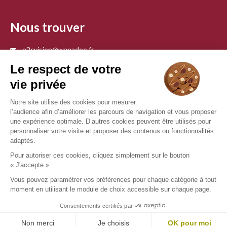
Nous trouver
a2cvision@wanadoo.fr
04 71 66 99 93
Nous contacter
Votre opticien proche de vous
Opticien Bas-en-basset
Opticien Monistrol-sur-loire
Mentions légales
CGU
Politique de confidentialité
Groupe all © - Tous droits réservés - 2026