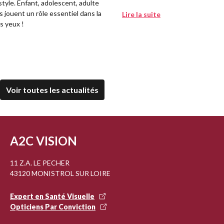
 style. Enfant, adolescent, adulte
es jouent un rôle essentiel dans la
Lire la suite
s yeux !
Voir toutes les actualités
A2C VISION
11 Z.A. LE PECHER
43120 MONISTROL SUR LOIRE
Expert en Santé Visuelle
Opticiens Par Conviction