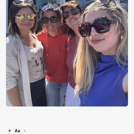
+
Aa
-